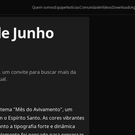
Quem somos
Equipe
Notícias
Comunidade
Vídeos
Downloads
A
de Junho
um convite para buscar mais da
al.
 o tema "Mês do Avivamento", um
o Espírito Santo. As cores vibrantes
to a tipografia forte e dinâmica
elemento foi pensado para expressar