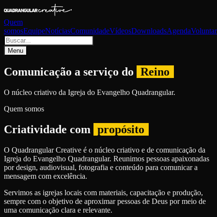
Quem
somos
Equipe
Notícias
Comunidade
Vídeos
Downloads
Agenda
Voluntar
Menu
Comunicação a serviço do
Reino
O núcleo criativo da Igreja do Evangelho Quadrangular.
Quem somos
Criatividade com
propósito
O Quadrangular Creative é o núcleo criativo e de comunicação da
Igreja do Evangelho Quadrangular. Reunimos pessoas apaixonadas
por design, audiovisual, fotografia e conteúdo para comunicar a
mensagem com excelência.
Servimos as igrejas locais com materiais, capacitação e produção,
sempre com o objetivo de aproximar pessoas de Deus por meio de
uma comunicação clara e relevante.